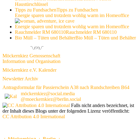
Haustürschlüssel
Tipps zu Fundsachen
Tipps zu Fundsachen
Energie sparen und trotzdem wohlig warm im Homeoffice
Energie sparen und trotzdem wohlig warm im Homeoffice
Rauchmelder RM 680110
Rauchmelder RM 680110
Bio Müll – Tüten und Behälter
Bio Müll – Tüten und Behälter
¯\_(ツ)_/¯
Möckernkiez Genossenschaft
Information und Organisation
Möckernkiez e.V. Kalender
Newsletter Archiv
Antragsformular für Passierschein A38 nach Rundschreiben B64
möckernkiez@social.media
@moeckernkiez@berlin.social
Falls nicht anders bezeichnet, ist
der Inhalt dieses Blogs unter der folgenden Lizenz veröffentlicht:
CC Attribution 4.0 International
www.möckernkiez.de
www.moeckernkiez.net
Mitgliedschaft, Wohnungen, Grundrisse, Hotel, Intranet 1 2 3 4 5 6 7 8 9 10 11 12 13 14 15 16 17 18 18 20 21 22 23 24 25 26