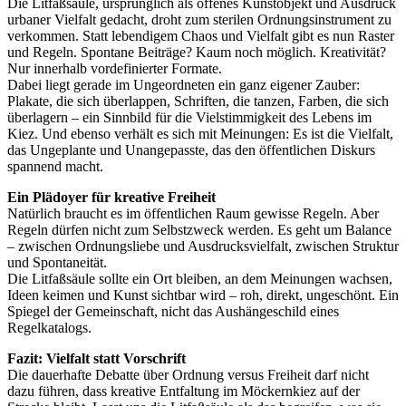
Die Litfaßsäule, ursprünglich als offenes Kunstobjekt und Ausdruck
urbaner Vielfalt gedacht, droht zum sterilen Ordnungsinstrument zu
verkommen. Statt lebendigem Chaos und Vielfalt gibt es nun Raster
und Regeln. Spontane Beiträge? Kaum noch möglich. Kreativität?
Nur innerhalb vordefinierter Formate.
Dabei liegt gerade im Ungeordneten ein ganz eigener Zauber:
Plakate, die sich überlappen, Schriften, die tanzen, Farben, die sich
überlagern – ein Sinnbild für die Vielstimmigkeit des Lebens im
Kiez. Und ebenso verhält es sich mit Meinungen: Es ist die Vielfalt,
das Ungeplante und Unangepasste, das den öffentlichen Diskurs
spannend macht.
Ein Plädoyer für kreative Freiheit
Natürlich braucht es im öffentlichen Raum gewisse Regeln. Aber
Regeln dürfen nicht zum Selbstzweck werden. Es geht um Balance
– zwischen Ordnungsliebe und Ausdrucksvielfalt, zwischen Struktur
und Spontaneität.
Die Litfaßsäule sollte ein Ort bleiben, an dem Meinungen wachsen,
Ideen keimen und Kunst sichtbar wird – roh, direkt, ungeschönt. Ein
Spiegel der Gemeinschaft, nicht das Aushängeschild eines
Regelkatalogs.
Fazit: Vielfalt statt Vorschrift
Die dauerhafte Debatte über Ordnung versus Freiheit darf nicht
dazu führen, dass kreative Entfaltung im Möckernkiez auf der