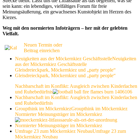
Strecke bleibt. Lasst uns die Litfaßsäule als das begreifen, was sie
sein kann: ein lebendiges, vielfältiges Forum für freie
Meinungsäußerung, ein gewachsenes Kunstobjekt im Herzen des
Kiezes.
Weg mit den normierten Infoträgern – her mit der gelebten
Vielfalt.
Neuen Termin oder
Beitrag einreichen
Neuigkeiten aus der Möckernkiez Geschäftsstelle
Neuigkeiten
aus der Möckernkiez Geschäftsstelle
Gleisdreieckpark, Möckernkiez und „party people“
Gleisdreieckpark, Möckernkiez und „party people“
Nachbarschaft im Konflikt: Ausgleich zwischen Kinderlachen
und Ruhebedürfnis
Nachbarschaft im Konflikt: Ausgleich zwischen Kinderlachen
und Ruhebedürfnis
Groupthink im Möckernkiez
Groupthink im Möckernkiez
Normierter Meinungsträger im Möckernkiez
Normierter Meinungsträger im Möckernkiez
Umfrage 23 zum Möckernkiez Neubau
Umfrage 23 zum
Möckernkiez Neubau