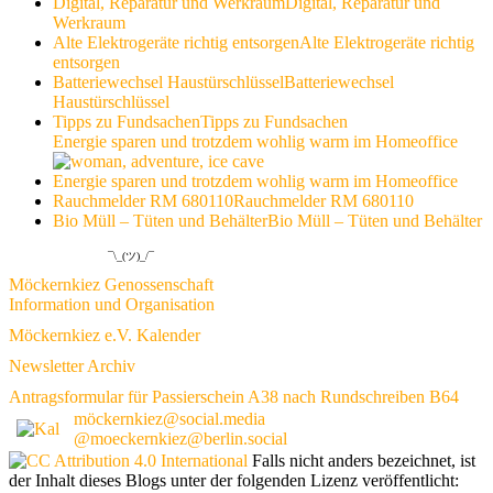
Digital, Reparatur und Werkraum
Digital, Reparatur und
Werkraum
Alte Elektrogeräte richtig entsorgen
Alte Elektrogeräte richtig
entsorgen
Batteriewechsel Haustürschlüssel
Batteriewechsel
Haustürschlüssel
Tipps zu Fundsachen
Tipps zu Fundsachen
Energie sparen und trotzdem wohlig warm im Homeoffice
Energie sparen und trotzdem wohlig warm im Homeoffice
Rauchmelder RM 680110
Rauchmelder RM 680110
Bio Müll – Tüten und Behälter
Bio Müll – Tüten und Behälter
¯\_(ツ)_/¯
Möckernkiez Genossenschaft
Information und Organisation
Möckernkiez e.V. Kalender
Newsletter Archiv
Antragsformular für Passierschein A38 nach Rundschreiben B64
möckernkiez@social.media
@moeckernkiez@berlin.social
Falls nicht anders bezeichnet, ist
der Inhalt dieses Blogs unter der folgenden Lizenz veröffentlicht: