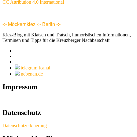
CC Attribution 4.0 International
www.möckernkiez.de
www.moeckernkiez.net
Mitgliedschaft, Wohnungen, Grundrisse, Hotel, Intranet 1 2 3 4 5 6 7 8 9 10 11 12 13 14 15 16 17 18 18 20 21 22 23 24 25 26
-:- Möckernkiez -:- Berlin -:-
Kiez-Blog mit Klatsch und Tratsch, humoristischen Informationen,
Terminen und Tipps für die Kreuzberger Nachbarschaft
telegram Kanal
nebenan.de
Impressum
Datenschutz
Datenschutzerklaerung