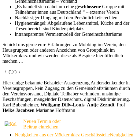
Gemeinschaftsräume – Vorstand
„Es handelt sich dabei um eine
geschlossene
Gruppe mit
Teilnehmer:innen aus Deutschland.“ – externer Verein
Nachlässiger Umgang mit den Persönlichkeitsrechten
Hygienemängel: Abgelaufene Lebensmittel, Küche und der
Tresenbereich sind Kinderspielplatz.
Intransparentes Vermietmodell der Gemeinschaftsräume
Schickt uns gerne eure Erfahrungen zu Mobbing im Verein, den
Hausgruppen oder anderen Anzeichen von Groupthink im
Möckernkiez und wir werden diese als Bespiele hier öffentlich
machen …
¯\_(ツ)_/¯
Hier einige bekannte Beispiele: Ausgrenzung Andersdenkender in
Vereinsgruppen, kein Zugang zu den Gemeinschaftsräumen durch
den Vereinsvorstand, Digitale Teilhaber verhindern unsinnige
Beschaffungen, mangelnder Datenschutz, digital Diskriminierung.
Karl Bubenheimer,
Wolfgang Dilly-Louis
,
Antje Zerndt
, Prof
Heike Jacobsen
Marianne Hoffmann
Neuen Termin oder
Beitrag einreichen
Neuigkeiten aus der Möckernkiez Geschäftsstelle
Neuigkeiten