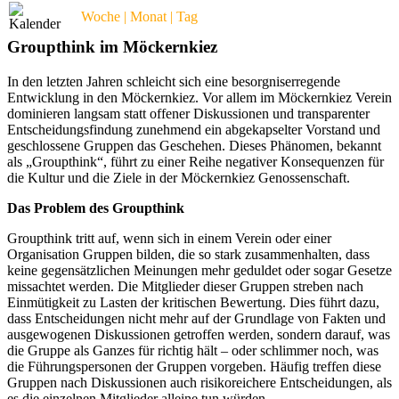
Woche | Monat | Tag
Groupthink im Möckernkiez
In den letzten Jahren schleicht sich eine besorgniserregende
Entwicklung in den Möckernkiez. Vor allem im Möckernkiez Verein
dominieren langsam statt offener Diskussionen und transparenter
Entscheidungsfindung zunehmend ein abgekapselter Vorstand und
geschlossene Gruppen das Geschehen. Dieses Phänomen, bekannt
als „Groupthink“, führt zu einer Reihe negativer Konsequenzen für
die Kultur und die Ziele in der Möckernkiez Genossenschaft.
Das Problem des Groupthink
Groupthink tritt auf, wenn sich in einem Verein oder einer
Organisation Gruppen bilden, die so stark zusammenhalten, dass
keine gegensätzlichen Meinungen mehr geduldet oder sogar Gesetze
missachtet werden. Die Mitglieder dieser Gruppen streben nach
Einmütigkeit zu Lasten der kritischen Bewertung. Dies führt dazu,
dass Entscheidungen nicht mehr auf der Grundlage von Fakten und
ausgewogenen Diskussionen getroffen werden, sondern darauf, was
die Gruppe als Ganzes für richtig hält – oder schlimmer noch, was
die Führungspersonen der Gruppen vorgeben. Häufig treffen diese
Gruppen nach Diskussionen auch risikoreichere Entscheidungen, als
es die einzelnen Mitglieder alleine tun würden –