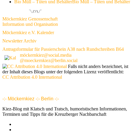
Bio Müll – Tüten und Behälter
Bio Müll – Tüten und Behälter
¯\_(ツ)_/¯
Möckernkiez Genossenschaft
Information und Organisation
Möckernkiez e.V. Kalender
Newsletter Archiv
Antragsformular für Passierschein A38 nach Rundschreiben B64
möckernkiez@social.media
@moeckernkiez@berlin.social
Falls nicht anders bezeichnet, ist
der Inhalt dieses Blogs unter der folgenden Lizenz veröffentlicht:
CC Attribution 4.0 International
www.möckernkiez.de
www.moeckernkiez.net
Mitgliedschaft, Wohnungen, Grundrisse, Hotel, Intranet 1 2 3 4 5 6 7 8 9 10 11 12 13 14 15 16 17 18 18 20 21 22 23 24 25 26
-:- Möckernkiez -:- Berlin -:-
Kiez-Blog mit Klatsch und Tratsch, humoristischen Informationen,
Terminen und Tipps für die Kreuzberger Nachbarschaft