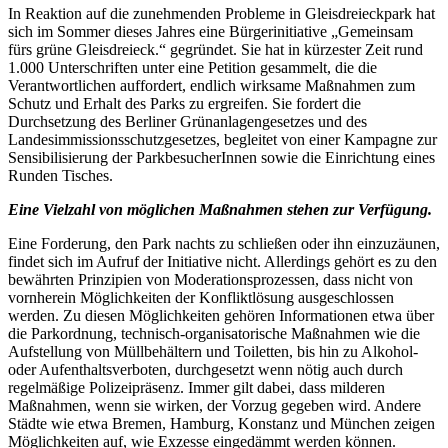
In Reaktion auf die zunehmenden Probleme in Gleisdreieckpark hat
sich im Sommer dieses Jahres eine Bürgerinitiative „Gemeinsam
fürs grüne Gleisdreieck.“ gegründet. Sie hat in kürzester Zeit rund
1.000 Unterschriften unter eine Petition gesammelt, die die
Verantwortlichen auffordert, endlich wirksame Maßnahmen zum
Schutz und Erhalt des Parks zu ergreifen. Sie fordert die
Durchsetzung des Berliner Grünanlagengesetzes und des
Landesimmissionsschutzgesetzes, begleitet von einer Kampagne zur
Sensibilisierung der ParkbesucherInnen sowie die Einrichtung eines
Runden Tisches.
Eine Vielzahl von möglichen Maßnahmen stehen zur Verfügung.
Eine Forderung, den Park nachts zu schließen oder ihn einzuzäunen,
findet sich im Aufruf der Initiative nicht. Allerdings gehört es zu den
bewährten Prinzipien von Moderationsprozessen, dass nicht von
vornherein Möglichkeiten der Konfliktlösung ausgeschlossen
werden. Zu diesen Möglichkeiten gehören Informationen etwa über
die Parkordnung, technisch-organisatorische Maßnahmen wie die
Aufstellung von Müllbehältern und Toiletten, bis hin zu Alkohol-
oder Aufenthaltsverboten, durchgesetzt wenn nötig auch durch
regelmäßige Polizeipräsenz. Immer gilt dabei, dass milderen
Maßnahmen, wenn sie wirken, der Vorzug gegeben wird. Andere
Städte wie etwa Bremen, Hamburg, Konstanz und München zeigen
Möglichkeiten auf, wie Exzesse eingedämmt werden können.