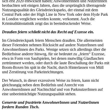
sich erst 2020 entwickelt haben; AnwohnerInnen und NutzerInnen
beobachten seit einigen Jahren, dass die ursprünglich überragende
Nutzungsqualität des Gleisdreiecksparks, der einmal mit dem
Central Park oder der High Line in New York oder dem Hyde Park
in London verglichen werden konnte, verkommt. Auch die
Kriminalitätsstatistik zeigt das in beeindruckender Weise.
Draußen feiern schließt nicht das Recht auf Exzesse ein.
Im Gleisdreieckpark feiern Menschen draußen. Die allermeisten
dieser Feiernden nehmen Rücksicht auf andere NutzerInnen und
AnwohnerInnen des Parks. Wenige setzen sich allerdings über die
Bedürfnisse anderer hinweg, für sie bedeutet zu „feiern“ Exzesse,
etwa in Form von Saufspielen, bei denen mutwillig Glasflaschen
zertrümmert werden, oder durch die laute Beschallung der Parks mit
Boom-Boxen bis spät in die Nacht, durch Hinterlassen von Müll
und Zerstörung von Parkeinrichtungen.
Der Wunsch, in dieser exzessiven Weise zu feiern, kann nicht
gleichrangig neben dem Bedürfnis und Anrecht von
AnwohnernInnen auf Nachtschlaf und von ParknutzerInnen auf
eine unbeeinträchtigte Nutzungsqualität stehen.
Genervte und frustrierte AnwohnerInnen und NutzerInnen
fordern Runden Tisch.