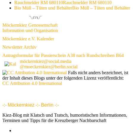
Rauchmelder RM 680110
Rauchmelder RM 680110
Bio Müll – Tüten und Behälter
Bio Müll – Tüten und Behälter
¯\_(ツ)_/¯
Möckernkiez Genossenschaft
Information und Organisation
Möckernkiez e.V. Kalender
Newsletter Archiv
Antragsformular für Passierschein A38 nach Rundschreiben B64
möckernkiez@social.media
@moeckernkiez@berlin.social
Falls nicht anders bezeichnet, ist
der Inhalt dieses Blogs unter der folgenden Lizenz veröffentlicht:
CC Attribution 4.0 International
www.möckernkiez.de
www.moeckernkiez.net
Mitgliedschaft, Wohnungen, Grundrisse, Hotel, Intranet 1 2 3 4 5 6 7 8 9 10 11 12 13 14 15 16 17 18 18 20 21 22 23 24 25 26
-:- Möckernkiez -:- Berlin -:-
Kiez-Blog mit Klatsch und Tratsch, humoristischen Informationen,
Terminen und Tipps für die Kreuzberger Nachbarschaft