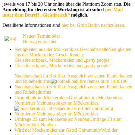
jeweils von 17 bis 20 Uhr online über die Plattform Zoom statt.
Die
Anmeldung für den ersten Workshop ist ab sofort
per Mail
unter dem Betreff „Gleisdreieck“
möglich.
Detaillierte Informationen sind
hier bei Grün Berlin nachzulesen.
Neuen Termin oder
Beitrag einreichen
Neuigkeiten aus der Möckernkiez Geschäftsstelle
Neuigkeiten
aus der Möckernkiez Geschäftsstelle
Gleisdreieckpark, Möckernkiez und „party people“
Gleisdreieckpark, Möckernkiez und „party people“
Nachbarschaft im Konflikt: Ausgleich zwischen Kinderlachen
und Ruhebedürfnis
Nachbarschaft im Konflikt: Ausgleich zwischen Kinderlachen
und Ruhebedürfnis
Groupthink im Möckernkiez
Groupthink im Möckernkiez
Normierter Meinungsträger im Möckernkiez
Normierter Meinungsträger im Möckernkiez
Umfrage 23 zum Möckernkiez Neubau
Umfrage 23 zum
Möckernkiez Neubau
Wird der Möckernkiez zur Gated Community
Wird der