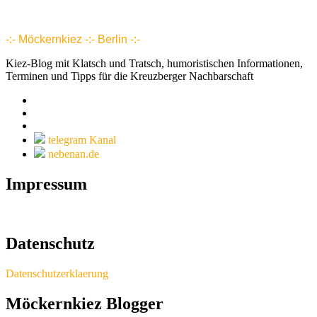
www.möckernkiez.de
www.moeckernkiez.net
Mitgliedschaft, Wohnungen, Grundrisse, Hotel, Intranet 1 2 3 4 5 6 7 8 9 10 11 12 13 14 15 16 17 18 18 20 21 22 23 24 25 26
-:- Möckernkiez -:- Berlin -:-
Kiez-Blog mit Klatsch und Tratsch, humoristischen Informationen,
Terminen und Tipps für die Kreuzberger Nachbarschaft
telegram Kanal
nebenan.de
Impressum
Datenschutz
Datenschutzerklaerung
Möckernkiez Blogger