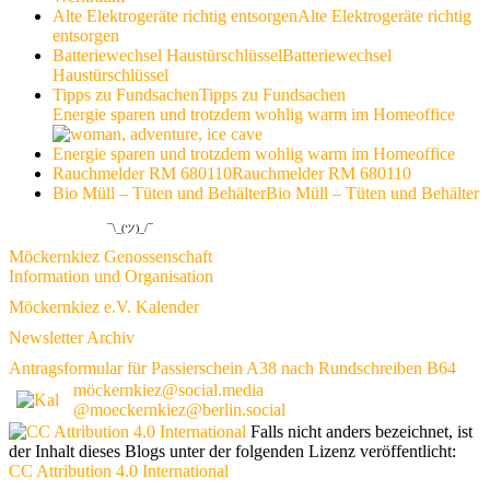
Alte Elektrogeräte richtig entsorgen
Alte Elektrogeräte richtig
entsorgen
Batteriewechsel Haustürschlüssel
Batteriewechsel
Haustürschlüssel
Tipps zu Fundsachen
Tipps zu Fundsachen
Energie sparen und trotzdem wohlig warm im Homeoffice
Energie sparen und trotzdem wohlig warm im Homeoffice
Rauchmelder RM 680110
Rauchmelder RM 680110
Bio Müll – Tüten und Behälter
Bio Müll – Tüten und Behälter
¯\_(ツ)_/¯
Möckernkiez Genossenschaft
Information und Organisation
Möckernkiez e.V. Kalender
Newsletter Archiv
Antragsformular für Passierschein A38 nach Rundschreiben B64
möckernkiez@social.media
@moeckernkiez@berlin.social
Falls nicht anders bezeichnet, ist
der Inhalt dieses Blogs unter der folgenden Lizenz veröffentlicht:
CC Attribution 4.0 International