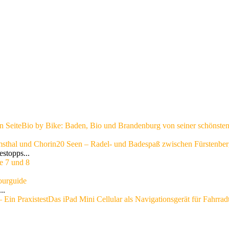
n Seite
Bio by Bike: Baden, Bio und Brandenburg von seiner schönsten
msthal und Chorin
20 Seen – Radel- und Badespaß zwischen Fürstenber
stopps...
e 7 und 8
ourguide
..
 Ein Praxistest
Das iPad Mini Cellular als Navigationsgerät für Fahrrad