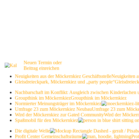
Neuen Termin oder
Beitrag einreichen
Neuigkeiten aus der Möckernkiez Geschäftsstelle
Neuigkeiten a
Gleisdreieckpark, Möckernkiez und „party people“
Gleisdreiec
Nachbarschaft im Konflikt: Ausgleich zwischen Kinderlachen
Groupthink im Möckernkiez
Groupthink im Möckernkiez
Normierter Meinungsträger im Möckernkiez
Umfrage 23 zum Möckernkiez Neubau
Umfrage 23 zum Möcke
Wird der Möckernkiez zur Gated Community
Wird der Möcker
Spaßmobil für den Möckernkiez
Die digitale Welle
Profit Center Gemeinschaftsräume
Pro