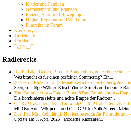
Kinder und Familien
Gemüsemarkt und Pflanzen
Freizeit, Sport und Bewegung
Digital, Reparatur und Werkraum
Filmreihe im Forum
Kreuzberg
Trödelmarkt
Termine
¯\_(ツ)_/¯
Radlerecke
Bio by Bike: Baden, Bio und Brandenburg von seiner schönste
Was braucht es für einen perfekten Sommertag? Ein...
20 Seen – Radel- und Badespaß zwischen Fürstenberg, Joachi
Seen, schattige Wälder, Kirschbäume, Softeis und mehrere Bade
Tour Brandenburg – Etappe 7 und 8
Tour Brandenburg – Etapp
Die kombinierte siebte und achte Etappe der Radtour...
ChatGPT als interaktiver Tourguide
ChatGPT als interaktiver T
Mit OsmAnd, Wikipedia und ChatGPT im Split-Screen: Meine.
Das iPad Mini Cellular als Navigationsgerät für Fahrradtouren –
Update am 8. April 2026 - Moderne Radfahrer...