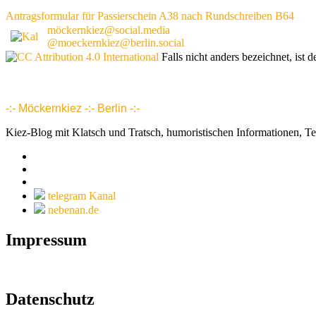
Antragsformular für Passierschein A38 nach Rundschreiben B64
möckernkiez@social.media
@moeckernkiez@berlin.social
Falls nicht anders bezeichnet, ist d
www.möckernkiez.de
www.moeckernkiez.net
Mitgliedschaft, Wohnungen, Grundrisse, Hotel, Intranet 1 2 3 4 5 6 7 8 9 10 11 12 13 14 15 16 17 18 18 20 21 22 23 24 25 26
-:- Möckernkiez -:- Berlin -:-
Kiez-Blog mit Klatsch und Tratsch, humoristischen Informationen, T
telegram Kanal
nebenan.de
Impressum
Datenschutz