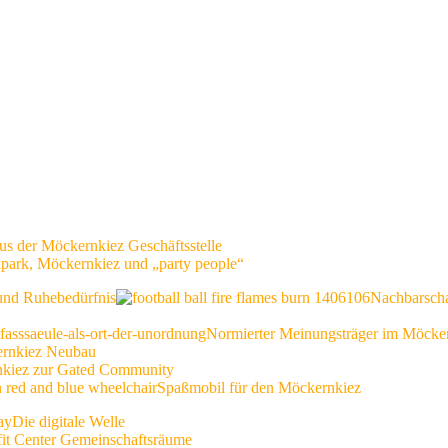
us der Möckernkiez Geschäftsstelle
kpark, Möckernkiez und „party people“
 und Ruhebedürfnis
Nachbarscha
Normierter Meinungsträger im Möcke
rnkiez Neubau
nkiez zur Gated Community
Spaßmobil für den Möckernkiez
Die digitale Welle
fit Center Gemeinschaftsräume