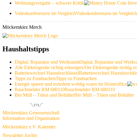
Wohnungsvergabe – schwere Kritik
Videokonferenzen im Vergleich
Videokonferenzen im Vergleich
Möckernkiez Merch
Haushaltstipps
Digital, Reparatur und Werkraum
Digital, Reparatur und Werk
Alte Elektrogeräte richtig entsorgen
Alte Elektrogeräte richtig e
Batteriewechsel Haustürschlüssel
Batteriewechsel Haustürschlü
Tipps zu Fundsachen
Tipps zu Fundsachen
Energie sparen und trotzdem wohlig warm im Homeoffice
Rauchmelder RM 680110
Rauchmelder RM 680110
Bio Müll – Tüten und Behälter
Bio Müll – Tüten und Behälter
¯\_(ツ)_/¯
Möckernkiez Genossenschaft
Information und Organisation
Möckernkiez e.V. Kalender
Newsletter Archiv