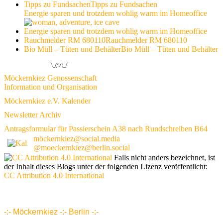
Tipps zu Fundsachen
Tipps zu Fundsachen
Energie sparen und trotzdem wohlig warm im Homeoffice
Energie sparen und trotzdem wohlig warm im Homeoffice
Rauchmelder RM 680110
Rauchmelder RM 680110
Bio Müll – Tüten und Behälter
Bio Müll – Tüten und Behälter
¯\_(ツ)_/¯
Möckernkiez Genossenschaft
Information und Organisation
Möckernkiez e.V. Kalender
Newsletter Archiv
Antragsformular für Passierschein A38 nach Rundschreiben B64
möckernkiez@social.media
@moeckernkiez@berlin.social
Falls nicht anders bezeichnet, ist
der Inhalt dieses Blogs unter der folgenden Lizenz veröffentlicht:
CC Attribution 4.0 International
www.möckernkiez.de
www.moeckernkiez.net
Mitgliedschaft, Wohnungen, Grundrisse, Hotel, Intranet 1 2 3 4 5 6 7 8 9 10 11 12 13 14 15 16 17 18 18 20 21 22 23 24 25 26
-:- Möckernkiez -:- Berlin -:-