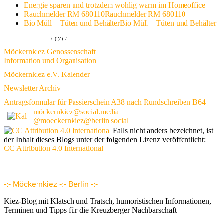
Energie sparen und trotzdem wohlig warm im Homeoffice
Rauchmelder RM 680110
Rauchmelder RM 680110
Bio Müll – Tüten und Behälter
Bio Müll – Tüten und Behälter
¯\_(ツ)_/¯
Möckernkiez Genossenschaft
Information und Organisation
Möckernkiez e.V. Kalender
Newsletter Archiv
Antragsformular für Passierschein A38 nach Rundschreiben B64
möckernkiez@social.media
@moeckernkiez@berlin.social
Falls nicht anders bezeichnet, ist
der Inhalt dieses Blogs unter der folgenden Lizenz veröffentlicht:
CC Attribution 4.0 International
www.möckernkiez.de
www.moeckernkiez.net
Mitgliedschaft, Wohnungen, Grundrisse, Hotel, Intranet 1 2 3 4 5 6 7 8 9 10 11 12 13 14 15 16 17 18 18 20 21 22 23 24 25 26
-:- Möckernkiez -:- Berlin -:-
Kiez-Blog mit Klatsch und Tratsch, humoristischen Informationen,
Terminen und Tipps für die Kreuzberger Nachbarschaft