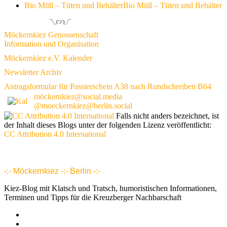
Bio Müll – Tüten und Behälter
Bio Müll – Tüten und Behälter
¯\_(ツ)_/¯
Möckernkiez Genossenschaft
Information und Organisation
Möckernkiez e.V. Kalender
Newsletter Archiv
Antragsformular für Passierschein A38 nach Rundschreiben B64
möckernkiez@social.media
@moeckernkiez@berlin.social
Falls nicht anders bezeichnet, ist
der Inhalt dieses Blogs unter der folgenden Lizenz veröffentlicht:
CC Attribution 4.0 International
www.möckernkiez.de
www.moeckernkiez.net
Mitgliedschaft, Wohnungen, Grundrisse, Hotel, Intranet 1 2 3 4 5 6 7 8 9 10 11 12 13 14 15 16 17 18 18 20 21 22 23 24 25 26
-:- Möckernkiez -:- Berlin -:-
Kiez-Blog mit Klatsch und Tratsch, humoristischen Informationen,
Terminen und Tipps für die Kreuzberger Nachbarschaft