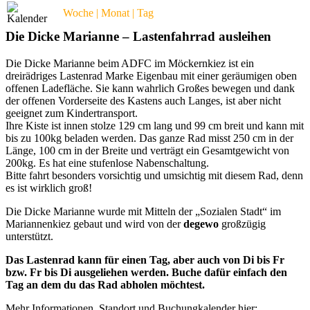
Woche | Monat | Tag
Die Dicke Marianne – Lastenfahrrad ausleihen
Die Dicke Marianne beim ADFC im Möckernkiez ist ein
dreirädriges Lastenrad Marke Eigenbau mit einer geräumigen oben
offenen Ladefläche. Sie kann wahrlich Großes bewegen und dank
der offenen Vorderseite des Kastens auch Langes, ist aber nicht
geeignet zum Kindertransport.
Ihre Kiste ist innen stolze 129 cm lang und 99 cm breit und kann mit
bis zu 100kg beladen werden. Das ganze Rad misst 250 cm in der
Länge, 100 cm in der Breite und verträgt ein Gesamtgewicht von
200kg. Es hat eine stufenlose Nabenschaltung.
Bitte fahrt besonders vorsichtig und umsichtig mit diesem Rad, denn
es ist wirklich groß!
Die Dicke Marianne wurde mit Mitteln der „Sozialen Stadt“ im
Mariannenkiez gebaut und wird von der
degewo
großzügig
unterstützt.
Das Lastenrad kann für einen Tag, aber auch von Di bis Fr
bzw. Fr bis Di ausgeliehen werden. Buche dafür einfach den
Tag an dem du das Rad abholen möchtest.
Mehr Informationen, Standort und Buchungkalender hier: