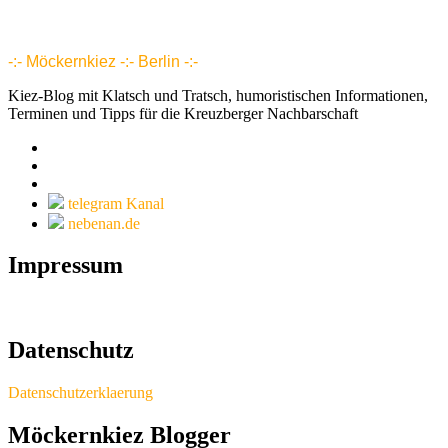
www.möckernkiez.de
www.moeckernkiez.net
Mitgliedschaft, Wohnungen, Grundrisse, Hotel, Intranet 1 2 3 4 5 6 7 8 9 10 11 12 13 14 15 16 17 18 18 20 21 22 23 24 25 26
-:- Möckernkiez -:- Berlin -:-
Kiez-Blog mit Klatsch und Tratsch, humoristischen Informationen,
Terminen und Tipps für die Kreuzberger Nachbarschaft
telegram Kanal
nebenan.de
Impressum
Datenschutz
Datenschutzerklaerung
Möckernkiez Blogger