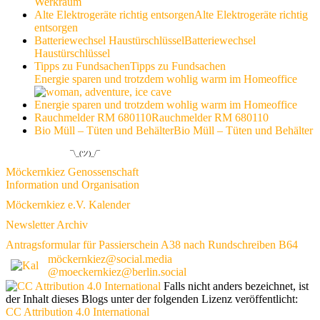
Werkraum
Alte Elektrogeräte richtig entsorgen
Alte Elektrogeräte richtig
entsorgen
Batteriewechsel Haustürschlüssel
Batteriewechsel
Haustürschlüssel
Tipps zu Fundsachen
Tipps zu Fundsachen
Energie sparen und trotzdem wohlig warm im Homeoffice
Energie sparen und trotzdem wohlig warm im Homeoffice
Rauchmelder RM 680110
Rauchmelder RM 680110
Bio Müll – Tüten und Behälter
Bio Müll – Tüten und Behälter
¯\_(ツ)_/¯
Möckernkiez Genossenschaft
Information und Organisation
Möckernkiez e.V. Kalender
Newsletter Archiv
Antragsformular für Passierschein A38 nach Rundschreiben B64
möckernkiez@social.media
@moeckernkiez@berlin.social
Falls nicht anders bezeichnet, ist
der Inhalt dieses Blogs unter der folgenden Lizenz veröffentlicht:
CC Attribution 4.0 International