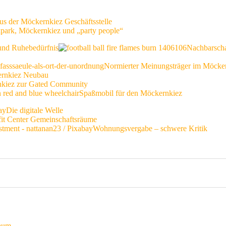
us der Möckernkiez Geschäftsstelle
kpark, Möckernkiez und „party people“
 und Ruhebedürfnis
Nachbarscha
Normierter Meinungsträger im Möcke
rnkiez Neubau
nkiez zur Gated Community
Spaßmobil für den Möckernkiez
Die digitale Welle
fit Center Gemeinschaftsräume
Wohnungsvergabe – schwere Kritik
raum