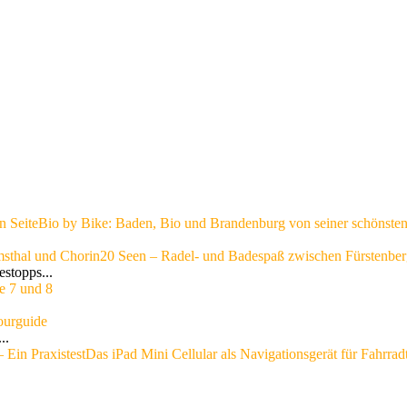
n Seite
Bio by Bike: Baden, Bio und Brandenburg von seiner schönsten
msthal und Chorin
20 Seen – Radel- und Badespaß zwischen Fürstenber
stopps...
e 7 und 8
ourguide
..
 Ein Praxistest
Das iPad Mini Cellular als Navigationsgerät für Fahrrad