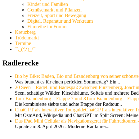
Kinder und Familien
Gemüsemarkt und Pflanzen
Freizeit, Sport und Bewegung
Digital, Reparatur und Werkraum
Filmreihe im Forum
Kreuzberg
Trödelmarkt
Termine
¯\_(ツ)_/¯
Radlerecke
Bio by Bike: Baden, Bio und Brandenburg von seiner schönste
Was braucht es für einen perfekten Sommertag? Ein...
20 Seen – Radel- und Badespaß zwischen Fürstenberg, Joachi
Seen, schattige Wälder, Kirschbäume, Softeis und mehrere Bade
Tour Brandenburg – Etappe 7 und 8
Tour Brandenburg – Etapp
Die kombinierte siebte und achte Etappe der Radtour...
ChatGPT als interaktiver Tourguide
ChatGPT als interaktiver T
Mit OsmAnd, Wikipedia und ChatGPT im Split-Screen: Meine.
Das iPad Mini Cellular als Navigationsgerät für Fahrradtouren –
Update am 8. April 2026 - Moderne Radfahrer...