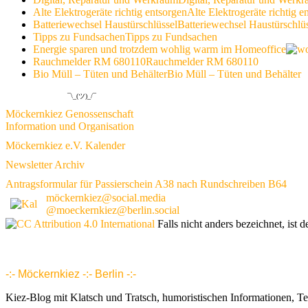
Alte Elektrogeräte richtig entsorgen
Alte Elektrogeräte richtig e
Batteriewechsel Haustürschlüssel
Batteriewechsel Haustürschlü
Tipps zu Fundsachen
Tipps zu Fundsachen
Energie sparen und trotzdem wohlig warm im Homeoffice
Rauchmelder RM 680110
Rauchmelder RM 680110
Bio Müll – Tüten und Behälter
Bio Müll – Tüten und Behälter
¯\_(ツ)_/¯
Möckernkiez Genossenschaft
Information und Organisation
Möckernkiez e.V. Kalender
Newsletter Archiv
Antragsformular für Passierschein A38 nach Rundschreiben B64
möckernkiez@social.media
@moeckernkiez@berlin.social
Falls nicht anders bezeichnet, ist d
www.möckernkiez.de
www.moeckernkiez.net
Mitgliedschaft, Wohnungen, Grundrisse, Hotel, Intranet 1 2 3 4 5 6 7 8 9 10 11 12 13 14 15 16 17 18 18 20 21 22 23 24 25 26
-:- Möckernkiez -:- Berlin -:-
Kiez-Blog mit Klatsch und Tratsch, humoristischen Informationen, T