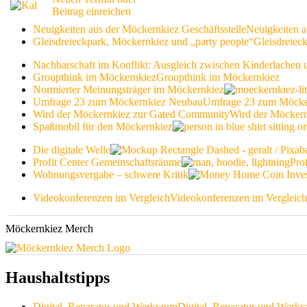
Beitrag einreichen
Neuigkeiten aus der Möckernkiez Geschäftsstelle
Neuigkeiten a
Gleisdreieckpark, Möckernkiez und „party people“
Gleisdreiec
Nachbarschaft im Konflikt: Ausgleich zwischen Kinderlachen
Groupthink im Möckernkiez
Groupthink im Möckernkiez
Normierter Meinungsträger im Möckernkiez
Umfrage 23 zum Möckernkiez Neubau
Umfrage 23 zum Möcke
Wird der Möckernkiez zur Gated Community
Wird der Möcker
Spaßmobil für den Möckernkiez
Die digitale Welle
Profit Center Gemeinschaftsräume
Pro
Wohnungsvergabe – schwere Kritik
Videokonferenzen im Vergleich
Videokonferenzen im Vergleich
Möckernkiez Merch
Haushaltstipps
Digital, Reparatur und Werkraum
Digital, Reparatur und Werk