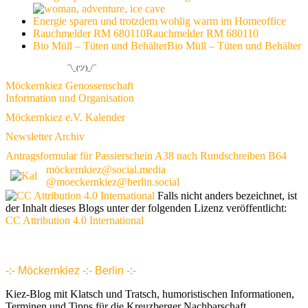
Energie sparen und trotzdem wohlig warm im Homeoffice
Rauchmelder RM 680110
Rauchmelder RM 680110
Bio Müll – Tüten und Behälter
Bio Müll – Tüten und Behälter
¯\_(ツ)_/¯
Möckernkiez Genossenschaft
Information und Organisation
Möckernkiez e.V. Kalender
Newsletter Archiv
Antragsformular für Passierschein A38 nach Rundschreiben B64
möckernkiez@social.media
@moeckernkiez@berlin.social
Falls nicht anders bezeichnet, ist
der Inhalt dieses Blogs unter der folgenden Lizenz veröffentlicht:
CC Attribution 4.0 International
www.möckernkiez.de
www.moeckernkiez.net
Mitgliedschaft, Wohnungen, Grundrisse, Hotel, Intranet 1 2 3 4 5 6 7 8 9 10 11 12 13 14 15 16 17 18 18 20 21 22 23 24 25 26
-:- Möckernkiez -:- Berlin -:-
Kiez-Blog mit Klatsch und Tratsch, humoristischen Informationen,
Terminen und Tipps für die Kreuzberger Nachbarschaft