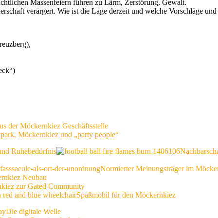
ächtlichen Massenfeiern führen zu Lärm, Zerstörung, Gewalt.
schaft verärgert. Wie ist die Lage derzeit und welche Vorschläge und
reuzberg),
eck“)
us der Möckernkiez Geschäftsstelle
kpark, Möckernkiez und „party people“
 und Ruhebedürfnis
Nachbarscha
Normierter Meinungsträger im Möcke
rnkiez Neubau
nkiez zur Gated Community
Spaßmobil für den Möckernkiez
Die digitale Welle