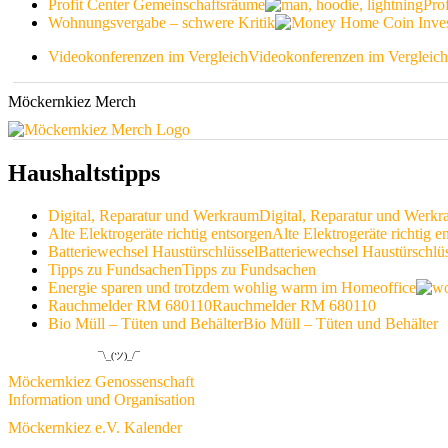
Profit Center Gemeinschaftsräume
Pro
Wohnungsvergabe – schwere Kritik
Videokonferenzen im Vergleich
Videokonferenzen im Vergleich
Möckernkiez Merch
Haushaltstipps
Digital, Reparatur und Werkraum
Digital, Reparatur und Werk
Alte Elektrogeräte richtig entsorgen
Alte Elektrogeräte richtig e
Batteriewechsel Haustürschlüssel
Batteriewechsel Haustürschlü
Tipps zu Fundsachen
Tipps zu Fundsachen
Energie sparen und trotzdem wohlig warm im Homeoffice
Rauchmelder RM 680110
Rauchmelder RM 680110
Bio Müll – Tüten und Behälter
Bio Müll – Tüten und Behälter
¯\_(ツ)_/¯
Möckernkiez Genossenschaft
Information und Organisation
Möckernkiez e.V. Kalender