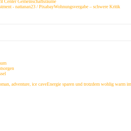
fit Center Gemeinschaftsräume
Wohnungsvergabe – schwere Kritik
raum
ntsorgen
ssel
Energie sparen und trotzdem wohlig warm i