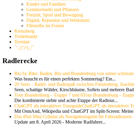
Kinder und Familien
Gemüsemarkt und Pflanzen
Freizeit, Sport und Bewegung
Digital, Reparatur und Werkraum
Filmreihe im Forum
Kreuzberg
Trödelmarkt
Termine
¯\_(ツ)_/¯
Radlerecke
Bio by Bike: Baden, Bio und Brandenburg von seiner schönste
Was braucht es für einen perfekten Sommertag? Ein...
20 Seen – Radel- und Badespaß zwischen Fürstenberg, Joachi
Seen, schattige Wälder, Kirschbäume, Softeis und mehrere Bade
Tour Brandenburg – Etappe 7 und 8
Tour Brandenburg – Etapp
Die kombinierte siebte und achte Etappe der Radtour...
ChatGPT als interaktiver Tourguide
ChatGPT als interaktiver T
Mit OsmAnd, Wikipedia und ChatGPT im Split-Screen: Meine.
Das iPad Mini Cellular als Navigationsgerät für Fahrradtouren –
Update am 8. April 2026 - Moderne Radfahrer...