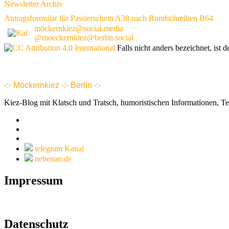
Newsletter Archiv
Antragsformular für Passierschein A38 nach Rundschreiben B64
möckernkiez@social.media
@moeckernkiez@berlin.social
Falls nicht anders bezeichnet, ist d
www.möckernkiez.de
www.moeckernkiez.net
Mitgliedschaft, Wohnungen, Grundrisse, Hotel, Intranet 1 2 3 4 5 6 7 8 9 10 11 12 13 14 15 16 17 18 18 20 21 22 23 24 25 26
-:- Möckernkiez -:- Berlin -:-
Kiez-Blog mit Klatsch und Tratsch, humoristischen Informationen, T
telegram Kanal
nebenan.de
Impressum
Datenschutz